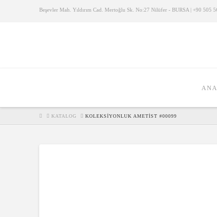
Beşevler Mah. Yıldırım Cad. Mertoğlu Sk. No:27 Nilüfer - BURSA | +90 505 56
ANA
HOME
KATALOG
KOLEKSIYONLUK AMETIST #00099