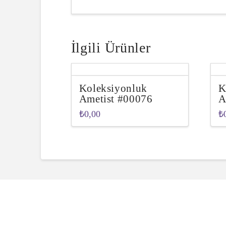
İlgili Ürünler
Koleksiyonluk
K
Ametist #00076
A
₺
0,00
₺