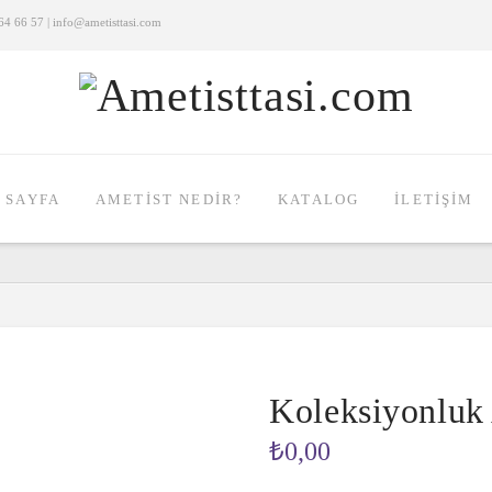
4 66 57 | info@ametisttasi.com
 SAYFA
AMETIST NEDIR?
KATALOG
İLETIŞIM
Koleksiyonluk
₺
0,00