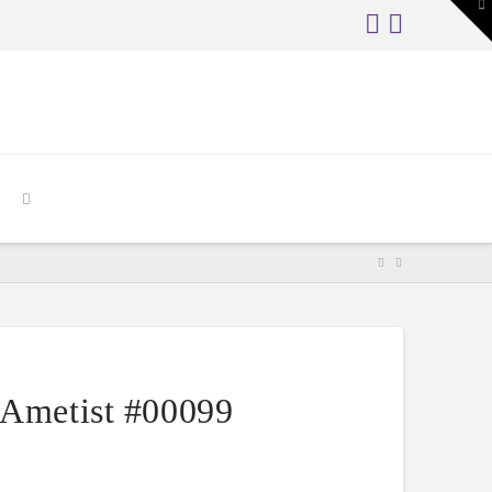
To
th
W
 Ametist #00099