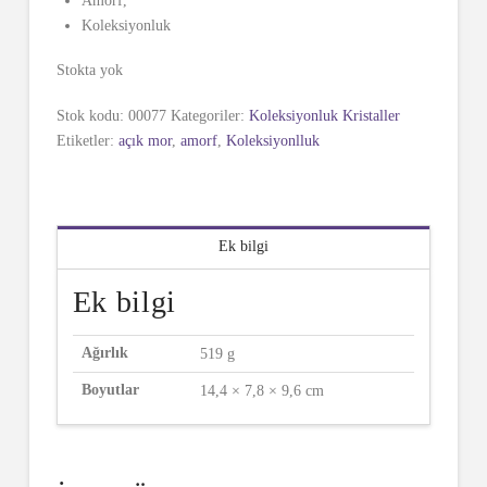
Amorf,
Koleksiyonluk
Stokta yok
Stok kodu:
00077
Kategoriler:
Koleksiyonluk Kristaller
Etiketler:
açık mor
,
amorf
,
Koleksiyonlluk
Ek bilgi
Ek bilgi
Ağırlık
519 g
Boyutlar
14,4 × 7,8 × 9,6 cm