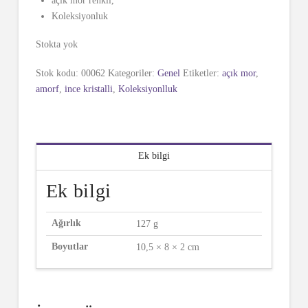
açık mor renkli,
Koleksiyonluk
Stokta yok
Stok kodu:
00062
Kategoriler:
Genel
Etiketler:
açık mor
,
amorf
,
ince kristalli
,
Koleksiyonlluk
Ek bilgi
Ek bilgi
Ağırlık
127 g
Boyutlar
10,5 × 8 × 2 cm