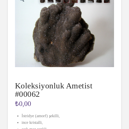
Koleksiyonluk Ametist
#00062
₺
0,00
İstridye (amorf) şekilli,
ince kristalli,