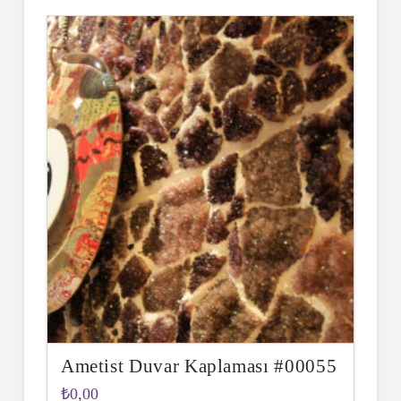
Ametist Duvar Kaplaması #00055
₺
0,00