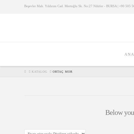
Beşevler Mah. Yıldırım Cad. Mertoğlu Sk. No:27 Nilüfer - BURSA | +90 505 56
ANA
HOME
KATALOG
ORTAÇ MOR
Below you'l