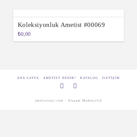
Koleksiyonluk Ametist #00069
₺
0,00
ANA SAYFA
AMETIST NEDIR?
KATALOG
İLETIŞIM
ametisttasi.com - Alaçam Madencilik