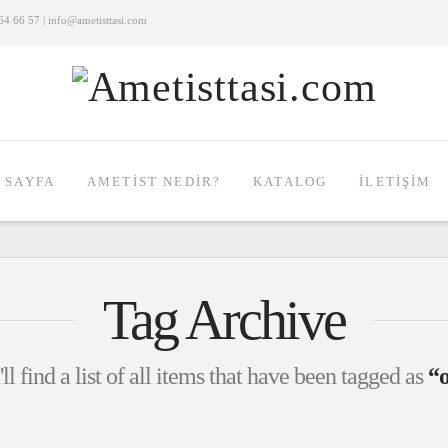
4 66 57 | info@ametisttasi.com
 SAYFA
AMETIST NEDIR?
KATALOG
İLETIŞIM
Tag Archive
l find a list of all items that have been tagged as
“